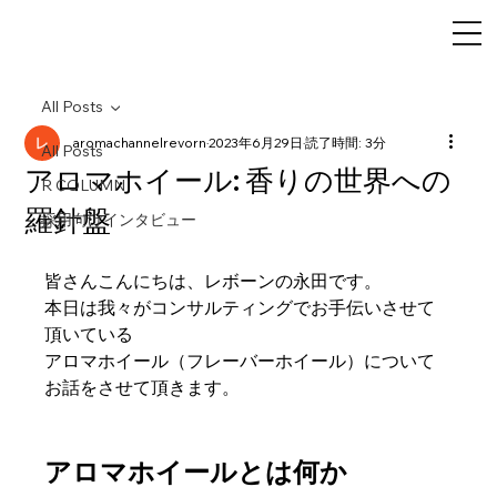
All Posts
aromachannelrevorn
2023年6月29日
読了時間: 3分
All Posts
アロマホイール: 香りの世界への
R COLUMN
羅針盤
採用向けインタビュー
皆さんこんにちは、レボーンの永田です。
本日は我々がコンサルティングでお手伝いさせて
頂いている
アロマホイール（フレーバーホイール）について
お話をさせて頂きます。
アロマホイールとは何か