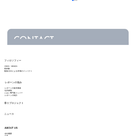
フィロソフィー
VISION・MISSION
ハスキー先生、ちょっとにおいを嗅ぎ
将来像
嗅覚のDXによる市場のインパクト
に… ③レモンバーベナって知って
レボーンの強み
る？
レボーンの提供価値
​社内体制
におい専門家メンバー
レボーンの特許
香りプロジェクト
ニュース
ABOUT US
会社概要
沿革