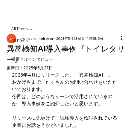
All Posts
aromachannelrevorn
2023年5月23日
読了時間: 3分
All Posts
異常検知AI導入事例『トイレタリ
R COLUMN
ー』
採用向けインタビュー
更新日：
2025年5月27日
2023年4月にリリースした、「異常検知AI」。
おかげさまで、たくさんのお問い合わせをいただ
いております。
今回は、どのようなシーンで活用されているの
か、導入事例をご紹介したいと思います。
リリースに先駆けて、試験導入を検討されている
企業にお話をうかがいました。