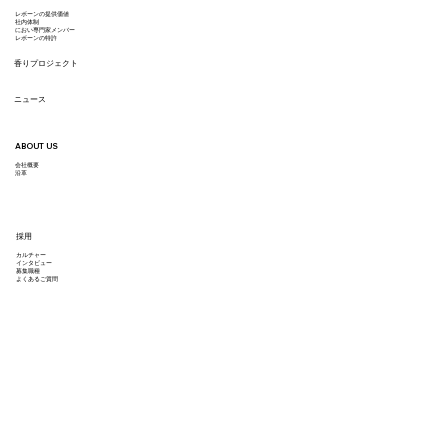
る？
レボーンの提供価値
​社内体制
におい専門家メンバー
レボーンの特許
香りプロジェクト
ニュース
ABOUT US
会社概要
沿革
採用
カルチャー
インタビュー
募集職種
よくあるご質問