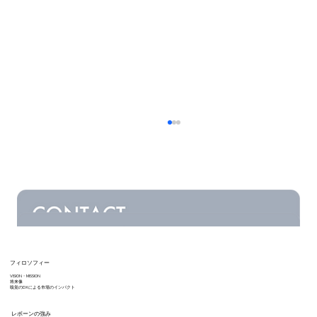
フィロソフィー
VISION・MISSION
ハスキー先生、ちょっとにおいを嗅ぎ
将来像
嗅覚のDXによる市場のインパクト
に… ③レモンバーベナって知って
レボーンの強み