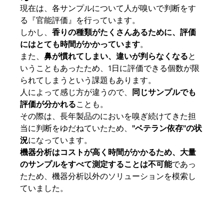
現在は、各サンプルについて人が嗅いで判断をす
る『官能評価』を行っています。
しかし、
香りの種類がたくさんあるために、評価
にはとても時間がかかっています
。
また、
鼻が慣れてしまい、違いが判らなくなる
と
いうこともあったため、1日に評価できる個数が限
られてしまうという課題もあります。
人によって感じ方が違うので、
同じサンプルでも
評価が分かれる
ことも。
その際は、長年製品のにおいを嗅ぎ続けてきた担
当に判断をゆだねていたため、
”ベテラン依存”の状
況
になっています。
機器分析はコストが高く時間がかかるため、大量
のサンプルをすべて測定することは不可能
であっ
たため、機器分析以外のソリューションを模索し
ていました。