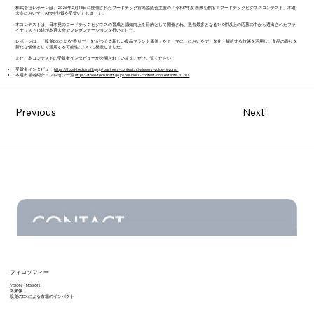
株式会社レボーンは、2026年2月13日に開催されたフードテック官民協議会主催の「令和7年度 未来を創る！フードテックビジネスコンテスト」本選
大会において、ATR特別賞を受賞いたしました。
本コンテストは、日本発のフードテックビジネスの育成と認知向上を目的として開催され、過去最多となる140件以上の応募の中から選出されたファ
イナリスト15組が本選大会でプレゼンテーションを行いました。
レボーンは、「嗅覚DXによる“香りデータ”がつくる新しい食品ブランド価値」をテーマに、においをデータ化・解析する技術を活用し、食品の香りを
新たな価値として活用する可能性について発表しました。
また、本コンテストの受賞者インタビューが公開されています。ぜひご覧ください。
受賞者インタビュー
https://food-tech.maff.go.jp/business-contest/r7winners-voice-revorn/
本選出場者紹介・プレゼン一覧
https://food-tech.maff.go.jp/business-contest/contestants2026/
Previous
Next
フィロソフィー
VISION・MISSION
将来像
嗅覚のDXによる市場のインパクト