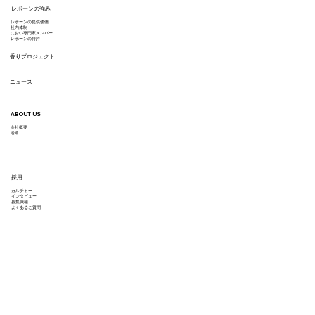
レボーンの強み
レボーンの提供価値
​社内体制
におい専門家メンバー
レボーンの特許
香りプロジェクト
ニュース
ABOUT US
会社概要
沿革
採用
カルチャー
インタビュー
募集職種
よくあるご質問