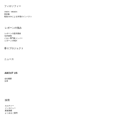
フィロソフィー
VISION・MISSION
将来像
嗅覚のDXによる市場のインパクト
レボーンの強み
レボーンの提供価値
​社内体制
におい専門家メンバー
レボーンの特許
香りプロジェクト
ニュース
ABOUT US
会社概要
沿革
採用
カルチャー
インタビュー
募集職種
よくあるご質問