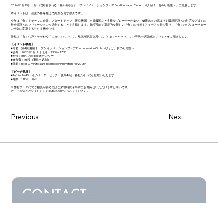
2026年1月19日（月）に開催される「第4回港区オープンイノベーションフェア Food Innovation Circle 〜ひらけ、食の可能性〜」に出展します。
本イベントは、産業の枠を超えて共創を促す祭典です。
今年は「食」をテーマに企業、スタートアップ、研究機関、支援機関など多様なプレーヤーが集い、健康志向の高まりや環境問題への対応など多くの
社会課題へのソリューションを共創することを目指します。持続可能で革新的な新しい「食」の技術やアイデアを持ち寄り、「食」のバリューチェー
ン全体に変革をもたらす機会です。
弊社は「食」に深くかかわる「におい」について、最先端技術を用いた「におい×AI×DX」での事業や課題解決プロセスをご紹介します。
【イベント概要】
■名称：第4回港区オープンイノベーションフェア Food Innovation Circle〜ひらけ、食の可能性〜
■会期：2026年1月19日（月） 13:00～17:30
■会場：港区立産業振興センター
■参加費：無料（事前申込制）
■詳細：
https://minato-sansin.com/openinnovation_fair2025/
【ピッチ登壇】
■16:10～16:45 イノベーターピッチ 後半8社（各社3分）にも登壇いたします
■場所：11Fホール小
※弊社ブースにてご相談がある方はご来場時間を事前にお知らせいただけますと幸いです。
ご不明点等ございましたらお気軽にお問い合わせください。
Previous
Next