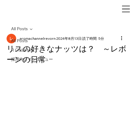
All Posts
aromachannelrevorn
2024年8月13日
読了時間: 5分
All Posts
リスの好きなナッツは？ ～レボ
R COLUMN
ーンの日常
採用向けインタビュー