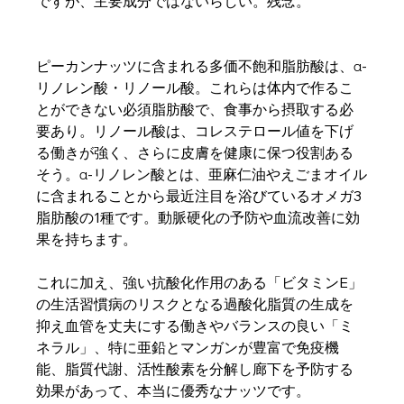
ですが、主要成分ではないらしい。残念。
ピーカンナッツに含まれる多価不飽和脂肪酸は、α-
リノレン酸・リノール酸。これらは体内で作るこ
とができない必須脂肪酸で、食事から摂取する必
要あり。リノール酸は、コレステロール値を下げ
る働きが強く、さらに皮膚を健康に保つ役割ある
そう。α-リノレン酸とは、亜麻仁油やえごまオイル
に含まれることから最近注目を浴びているオメガ3
脂肪酸の1種です。動脈硬化の予防や血流改善に効
果を持ちます。
これに加え、強い抗酸化作用のある「ビタミンE」
の生活習慣病のリスクとなる過酸化脂質の生成を
抑え血管を丈夫にする働きやバランスの良い「ミ
ネラル」、特に亜鉛とマンガンが豊富で免疫機
能、脂質代謝、活性酸素を分解し廊下を予防する
効果があって、本当に優秀なナッツです。