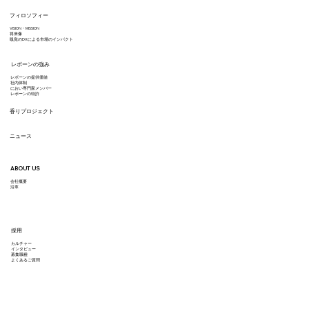
フィロソフィー
VISION・MISSION
ハスキー先生、ちょっとにおいを嗅ぎ
将来像
嗅覚のDXによる市場のインパクト
に… ③レモンバーベナって知って
レボーンの強み
る？
レボーンの提供価値
​社内体制
におい専門家メンバー
レボーンの特許
香りプロジェクト
ニュース
ABOUT US
会社概要
沿革
採用
カルチャー
インタビュー
募集職種
よくあるご質問