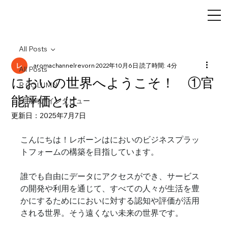
All Posts
aromachannelrevorn
2022年10月6日
読了時間: 4分
All Posts
においの世界へようこそ！ ①官
R COLUMN
能評価とは
採用向けインタビュー
更新日：
2025年7月7日
こんにちは！レボーンはにおいのビジネスプラッ
トフォームの構築を目指しています。
誰でも自由にデータにアクセスができ、サービス
の開発や利用を通じて、すべての人々が生活を豊
かにするためににおいに対する認知や評価が活用
される世界。そう遠くない未来の世界です。