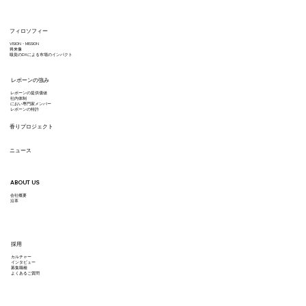
フィロソフィー
VISION・MISSION
ハスキー先生、ちょっとにおいを嗅ぎ
将来像
嗅覚のDXによる市場のインパクト
に… ③レモンバーベナって知って
レボーンの強み
る？
レボーンの提供価値
​社内体制
におい専門家メンバー
レボーンの特許
香りプロジェクト
ニュース
ABOUT US
会社概要
沿革
採用
カルチャー
インタビュー
募集職種
よくあるご質問